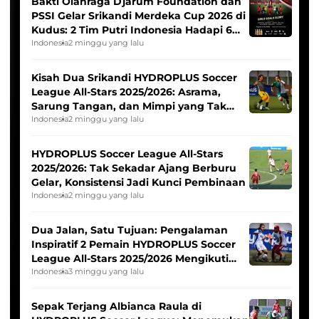
Bakti Olahraga Djarum Foundation dan
PSSI Gelar Srikandi Merdeka Cup 2026 di
Kudus: 2 Tim Putri Indonesia Hadapi 6
Tim Asia
Indonesia
2 minggu yang lalu
Kisah Dua Srikandi HYDROPLUS Soccer
League All-Stars 2025/2026: Asrama,
Sarung Tangan, dan Mimpi yang Tak
Pernah Padam
Indonesia
2 minggu yang lalu
HYDROPLUS Soccer League All-Stars
2025/2026: Tak Sekadar Ajang Berburu
Gelar, Konsistensi Jadi Kunci Pembinaan
Indonesia
2 minggu yang lalu
Dua Jalan, Satu Tujuan: Pengalaman
Inspiratif 2 Pemain HYDROPLUS Soccer
League All-Stars 2025/2026 Mengikuti
Seleksi Timnas Indonesia Putri
Indonesia
3 minggu yang lalu
Sepak Terjang Albianca Raula di