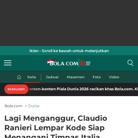
Iklan - Scroll ke bawah untuk melanjutkan
Italia
Jadwal
Klasemen
Foto
Video
onten-konten Piala Dunia 2026 racikan khas Bola.com. Klik di sini!
EKSKLUSIF!
Bola.com
Dunia
Lagi Menganggur, Claudio
Ranieri Lempar Kode Siap
Menangani Timnas Italia