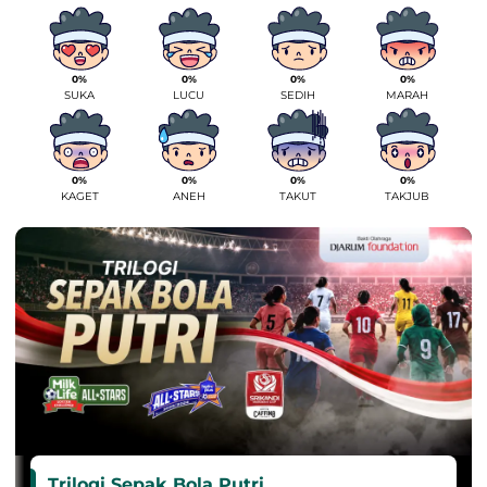
0%
0%
0%
0%
SUKA
LUCU
SEDIH
MARAH
0%
0%
0%
0%
KAGET
ANEH
TAKUT
TAKJUB
Trilogi Sepak Bola Putri