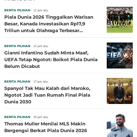
BERITA PILIHAN
12 jam lalu
Piala Dunia 2026 Tinggalkan Warisan
Besar, Kanada Investasikan Rp17,9
Triliun untuk Olahraga Terbesar
Sepanjang Sejarah
BERITA PILIHAN
13 jam lalu
Gianni Infantino Sudah Minta Maaf,
UEFA Tetap Ngotot: Boikot Piala Dunia
Belum Dicabut
BERITA PILIHAN
17 jam lalu
Spanyol Tak Mau Kalah dari Maroko,
Ngotot Jadi Tuan Rumah Final Piala
Dunia 2030
BERITA PILIHAN
19 jam lalu
Thomas Muller Menilai MLS Makin
Bergengsi Berkat Piala Dunia 2026