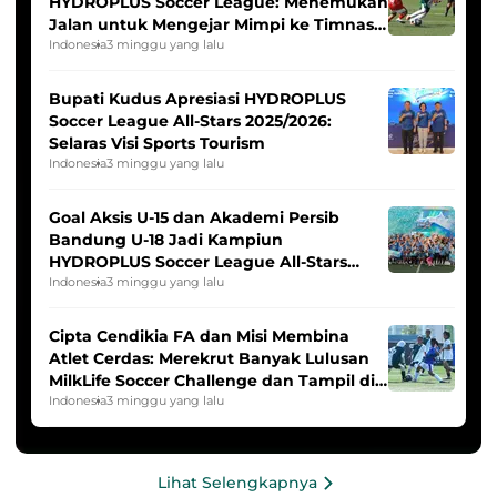
HYDROPLUS Soccer League: Menemukan
Jalan untuk Mengejar Mimpi ke Timnas
Indonesia Putri
Indonesia
3 minggu yang lalu
Bupati Kudus Apresiasi HYDROPLUS
Soccer League All-Stars 2025/2026:
Selaras Visi Sports Tourism
Indonesia
3 minggu yang lalu
Goal Aksis U-15 dan Akademi Persib
Bandung U-18 Jadi Kampiun
HYDROPLUS Soccer League All-Stars
2025/2026
Indonesia
3 minggu yang lalu
Cipta Cendikia FA dan Misi Membina
Atlet Cerdas: Merekrut Banyak Lulusan
MilkLife Soccer Challenge dan Tampil di
HYDROPLUS Soccer League
Indonesia
3 minggu yang lalu
Lihat Selengkapnya