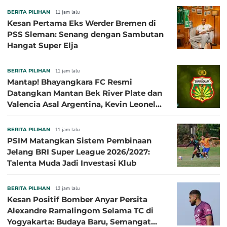
BERITA PILIHAN
11 jam lalu
Kesan Pertama Eks Werder Bremen di
PSS Sleman: Senang dengan Sambutan
Hangat Super Elja
BERITA PILIHAN
11 jam lalu
Mantap! Bhayangkara FC Resmi
Datangkan Mantan Bek River Plate dan
Valencia Asal Argentina, Kevin Leonel
Sibille
BERITA PILIHAN
11 jam lalu
PSIM Matangkan Sistem Pembinaan
Jelang BRI Super League 2026/2027:
Talenta Muda Jadi Investasi Klub
BERITA PILIHAN
12 jam lalu
Kesan Positif Bomber Anyar Persita
Alexandre Ramalingom Selama TC di
Yogyakarta: Budaya Baru, Semangat