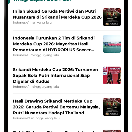
Inilah Skuad Garuda Pertiwi dan Putri
Nusantara di Srikandi Merdeka Cup 2026
Indonesia
1 hari yang lalu
Indonesia Turunkan 2 Tim di Srikandi
Merdeka Cup 2026: Mayoritas Hasil
Pemantauan di HYDROPLUS Soccer
League
Indonesia
1 minggu yang lalu
Srikandi Merdeka Cup 2026: Turnamen
Sepak Bola Putri Internasional Siap
Digelar di Kudus
Indonesia
1 minggu yang lalu
Hasil Drawing Srikandi Merdeka Cup
2026: Garuda Pertiwi Bertemu Malaysia,
Putri Nusantara Hadapi Thailand
Indonesia
2 minggu yang lalu