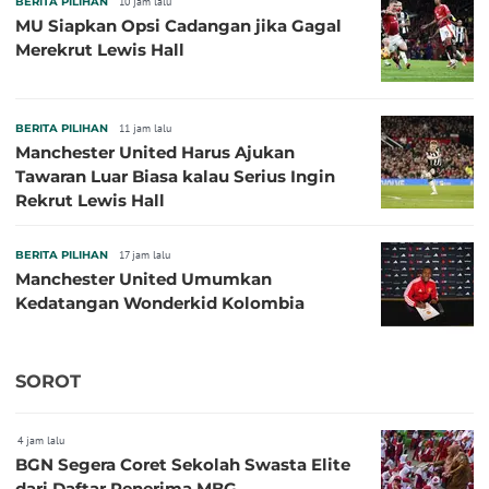
BERITA PILIHAN
10 jam lalu
MU Siapkan Opsi Cadangan jika Gagal
Merekrut Lewis Hall
BERITA PILIHAN
11 jam lalu
Manchester United Harus Ajukan
Tawaran Luar Biasa kalau Serius Ingin
Rekrut Lewis Hall
BERITA PILIHAN
17 jam lalu
Manchester United Umumkan
Kedatangan Wonderkid Kolombia
SOROT
4 jam lalu
BGN Segera Coret Sekolah Swasta Elite
dari Daftar Penerima MBG