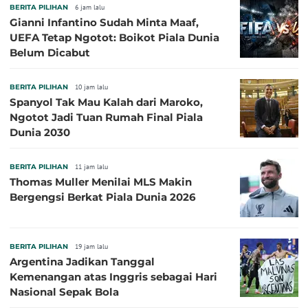
BERITA PILIHAN
6 jam lalu
Gianni Infantino Sudah Minta Maaf,
UEFA Tetap Ngotot: Boikot Piala Dunia
Belum Dicabut
BERITA PILIHAN
10 jam lalu
Spanyol Tak Mau Kalah dari Maroko,
Ngotot Jadi Tuan Rumah Final Piala
Dunia 2030
BERITA PILIHAN
11 jam lalu
Thomas Muller Menilai MLS Makin
Bergengsi Berkat Piala Dunia 2026
BERITA PILIHAN
19 jam lalu
Argentina Jadikan Tanggal
Kemenangan atas Inggris sebagai Hari
Nasional Sepak Bola