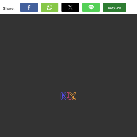
Share :
Copy Link