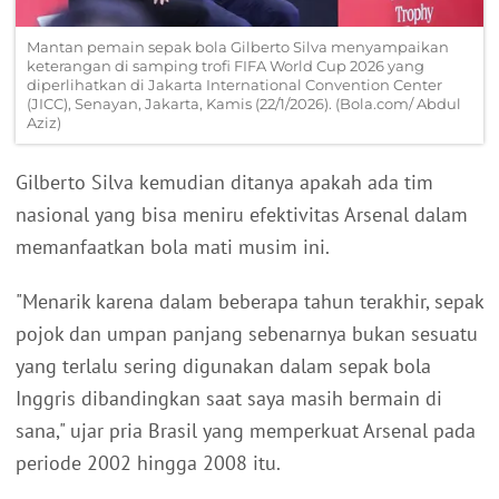
Mantan pemain sepak bola Gilberto Silva menyampaikan
keterangan di samping trofi FIFA World Cup 2026 yang
diperlihatkan di Jakarta International Convention Center
(JICC), Senayan, Jakarta, Kamis (22/1/2026). (Bola.com/ Abdul
Aziz)
Gilberto Silva kemudian ditanya apakah ada tim
nasional yang bisa meniru efektivitas Arsenal dalam
memanfaatkan bola mati musim ini.
"Menarik karena dalam beberapa tahun terakhir, sepak
pojok dan umpan panjang sebenarnya bukan sesuatu
yang terlalu sering digunakan dalam sepak bola
Inggris dibandingkan saat saya masih bermain di
sana," ujar pria Brasil yang memperkuat Arsenal pada
periode 2002 hingga 2008 itu.