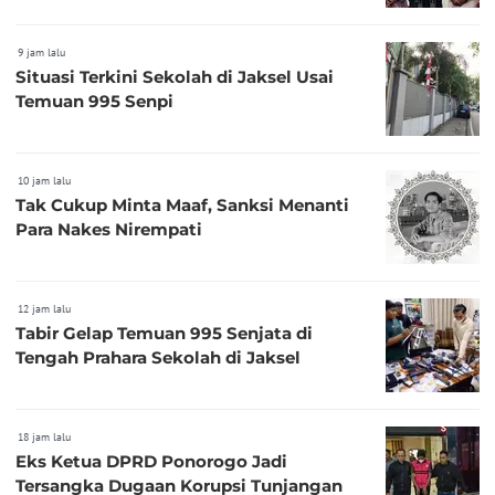
9 jam lalu
Situasi Terkini Sekolah di Jaksel Usai
Temuan 995 Senpi
10 jam lalu
Tak Cukup Minta Maaf, Sanksi Menanti
Para Nakes Nirempati
12 jam lalu
Tabir Gelap Temuan 995 Senjata di
Tengah Prahara Sekolah di Jaksel
18 jam lalu
Eks Ketua DPRD Ponorogo Jadi
Tersangka Dugaan Korupsi Tunjangan