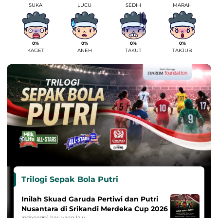
SUKA
LUCU
SEDIH
MARAH
0%
0%
0%
0%
KAGET
ANEH
TAKUT
TAKJUB
Trilogi Sepak Bola Putri
Inilah Skuad Garuda Pertiwi dan Putri
Nusantara di Srikandi Merdeka Cup 2026
Indonesia
1 hari yang lalu