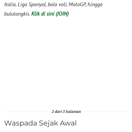
Italia, Liga Spanyol, bola voli, MotoGP, hingga
bulutangkis.
Klik di sini (JOIN)
2 dari 3 halaman
Waspada Sejak Awal