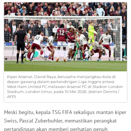
Kiper Arsenal, David Raya, berusaha menjangkau bola di
depan gawang dalam pertandingan Liga Inggris antara
West Ham United FC melawan Arsenal FC di Stadion London
Stadium, London timur, pada 10 Mei 2026. (Adrian Dennis /
AFP)
Meski begitu, kepala TSG FIFA sekaligus mantan kiper
Swiss, Pascal Zuberbuhler, memastikan perangkat
pertandingan akan memberi perhatian penuh