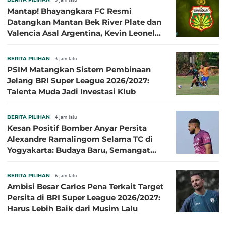
Mantap! Bhayangkara FC Resmi
Datangkan Mantan Bek River Plate dan
Valencia Asal Argentina, Kevin Leonel
Sibille
BERITA PILIHAN
3 jam lalu
PSIM Matangkan Sistem Pembinaan
Jelang BRI Super League 2026/2027:
Talenta Muda Jadi Investasi Klub
BERITA PILIHAN
4 jam lalu
Kesan Positif Bomber Anyar Persita
Alexandre Ramalingom Selama TC di
Yogyakarta: Budaya Baru, Semangat
Baru!
BERITA PILIHAN
6 jam lalu
Ambisi Besar Carlos Pena Terkait Target
Persita di BRI Super League 2026/2027:
Harus Lebih Baik dari Musim Lalu