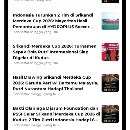
Indonesia Turunkan 2 Tim di Srikandi
Merdeka Cup 2026: Mayoritas Hasil
Pemantauan di HYDROPLUS Soccer
League
Indonesia
1 minggu yang lalu
Srikandi Merdeka Cup 2026: Turnamen
Sepak Bola Putri Internasional Siap
Digelar di Kudus
Indonesia
1 minggu yang lalu
Hasil Drawing Srikandi Merdeka Cup
2026: Garuda Pertiwi Bertemu Malaysia,
Putri Nusantara Hadapi Thailand
Indonesia
2 minggu yang lalu
Bakti Olahraga Djarum Foundation dan
PSSI Gelar Srikandi Merdeka Cup 2026 di
Kudus: 2 Tim Putri Indonesia Hadapi 6
Tim Asia
Indonesia
2 minggu yang lalu