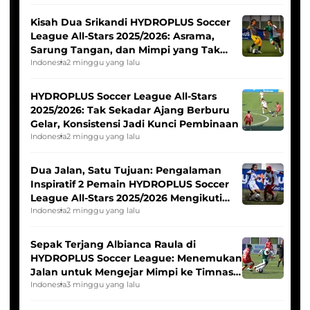
Kisah Dua Srikandi HYDROPLUS Soccer
League All-Stars 2025/2026: Asrama,
Sarung Tangan, dan Mimpi yang Tak
Pernah Padam
Indonesia
2 minggu yang lalu
HYDROPLUS Soccer League All-Stars
2025/2026: Tak Sekadar Ajang Berburu
Gelar, Konsistensi Jadi Kunci Pembinaan
Indonesia
2 minggu yang lalu
Dua Jalan, Satu Tujuan: Pengalaman
Inspiratif 2 Pemain HYDROPLUS Soccer
League All-Stars 2025/2026 Mengikuti
Seleksi Timnas Indonesia Putri
Indonesia
2 minggu yang lalu
Sepak Terjang Albianca Raula di
HYDROPLUS Soccer League: Menemukan
Jalan untuk Mengejar Mimpi ke Timnas
Indonesia Putri
Indonesia
3 minggu yang lalu