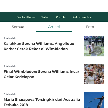
Berita Utama
Terkini
Populer
Rekomendasi
Semua
Artikel
Foto
8 tahun lalu
Kalahkan Serena Williams, Angelique
Kerber Cetak Rekor di Wimbledon
8 tahun lalu
Final Wimbledon: Serena Williams Incar
Gelar Kedelapan
9 tahun lalu
Maria Sharapova Tersingkir dari Australia
Terbuka 2018