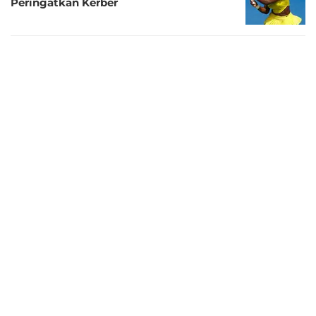
Peringatkan Kerber
11 tahun lalu
Kerber Lolos ke Final Setelah Tundukkan
Konta
11 tahun lalu
Juarai Brisbane International 2016,
Azarenka Akhiri Puasa Gelar
11 tahun lalu
Final Brisbane International Pertemukan
Azarenka dengan Kerber
11 tahun lalu
Lolos ke Semifinal, Kerber Berpeluang