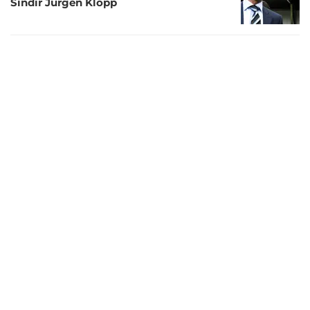
Sindir Jurgen Klopp
10 tahun lalu
Jurgen Klopp: Everton Bermain Liar
10 tahun lalu
Liverpool vs Everton 4-0: Liverpool Pesta
di Derby Merseyside
10 tahun lalu
Prediksi Liverpool Vs Everton: Kunci
Sturridge dan Firmino!
11 tahun lalu
Inilah Karier Brendan Rodgers di