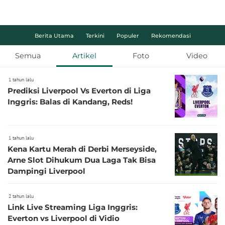
Berita Utama
Terkini
Populer
Rekomendasi
Semua
Artikel
Foto
Video
1 tahun lalu
Prediksi Liverpool Vs Everton di Liga
Inggris: Balas di Kandang, Reds!
1 tahun lalu
Kena Kartu Merah di Derbi Merseyside,
Arne Slot Dihukum Dua Laga Tak Bisa
Dampingi Liverpool
2 tahun lalu
Link Live Streaming Liga Inggris:
Everton vs Liverpool di Vidio