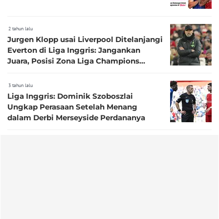
2 tahun lalu
Jurgen Klopp usai Liverpool Ditelanjangi
Everton di Liga Inggris: Jangankan
Juara, Posisi Zona Liga Champions
Belum Aman
3 tahun lalu
Liga Inggris: Dominik Szoboszlai
Ungkap Perasaan Setelah Menang
dalam Derbi Merseyside Perdananya