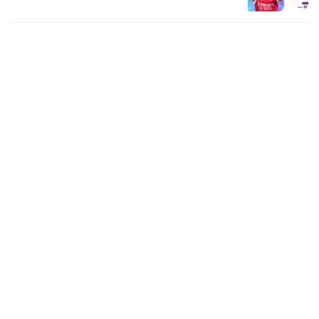
8 bulan lalu
Link Live Streaming Premier League
2025/26: Crystal Palace vs Manchester
City Tayang di Vidio
8 bulan lalu
Link Live Streaming Premier League
2025/26: Liverpool vs Brighton Tayang di
Vidio
8 bulan lalu
Link Live Streaming Liga Inggris
2025/26: Chelsea vs Everton, Tayang
Eksklusif di Vidio