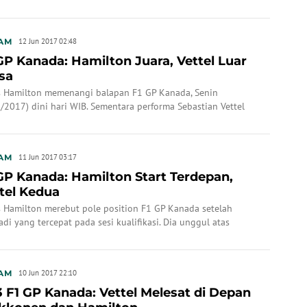
mengungguli Sebastian Vettel dan Kimi Raikkonen.
AM
12 Jun 2017 02:48
GP Kanada: Hamilton Juara, Vettel Luar
sa
s Hamilton memenangi balapan F1 GP Kanada, Senin
/2017) dini hari WIB. Sementara performa Sebastian Vettel
 diacungi jempol.
AM
11 Jun 2017 03:17
GP Kanada: Hamilton Start Terdepan,
tel Kedua
s Hamilton merebut pole position F1 GP Kanada setelah
di yang tercepat pada sesi kualifikasi. Dia unggul atas
tian Vettel.
AM
10 Jun 2017 22:10
 F1 GP Kanada: Vettel Melesat di Depan