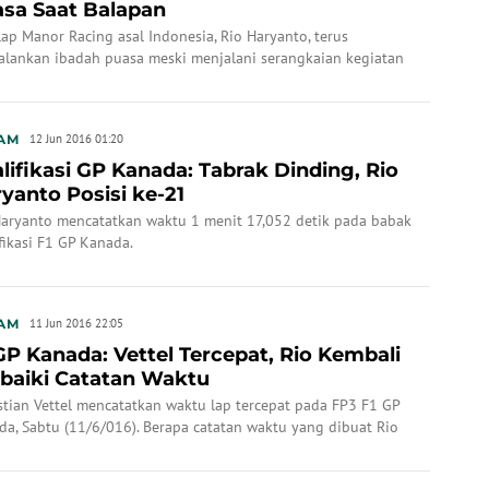
sa Saat Balapan
ap Manor Racing asal Indonesia, Rio Haryanto, terus
alankan ibadah puasa meski menjalani serangkaian kegiatan
P Kanada.
AM
12 Jun 2016 01:20
lifikasi GP Kanada: Tabrak Dinding, Rio
yanto Posisi ke-21
Haryanto mencatatkan waktu 1 menit 17,052 detik pada babak
fikasi F1 GP Kanada.
AM
11 Jun 2016 22:05
GP Kanada: Vettel Tercepat, Rio Kembali
baiki Catatan Waktu
stian Vettel mencatatkan waktu lap tercepat pada FP3 F1 GP
da, Sabtu (11/6/016). Berapa catatan waktu yang dibuat Rio
anto?