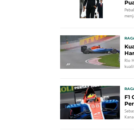
Pua
Pebal
menj
F1 G
RAG
Kua
Har
Rio 
kuali
RAG
F1 
Per
Seba
Kana
Hary