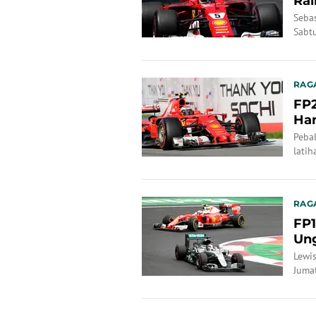
Rai
Seba
Sabt
Hami
RAG
FP2
Ham
Pebal
lati
RAG
FP1
Ung
Lewi
Jumat
Valtt