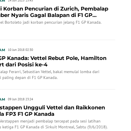
AM
14 Jun 2025 15:45
i Korban Pencurian di Zurich, Pembalap
ber Nyaris Gagal Balapan di F1 GP
nada
el Bortoleto jadi korban pencurian jelang F1 GP Kanada.
AM
10 Jun 2018 02:30
GP Kanada: Vettel Rebut Pole, Hamilton
rt dari Posisi ke-4
lap Ferarri, Sebastian Vettel, bakal memulai lomba dari
i paling depan di F1 GP Kanada.
AM
09 Jun 2018 23:24
stappen Ungguli Vettel dan Raikkonen
a FP3 F1 GP Kanada
Verstappen menjadi pembalap tercepat pada sesi latihan
 ketiga F1 GP Kanada di Sirkuit Montreal, Sabtu (9/6/2018).