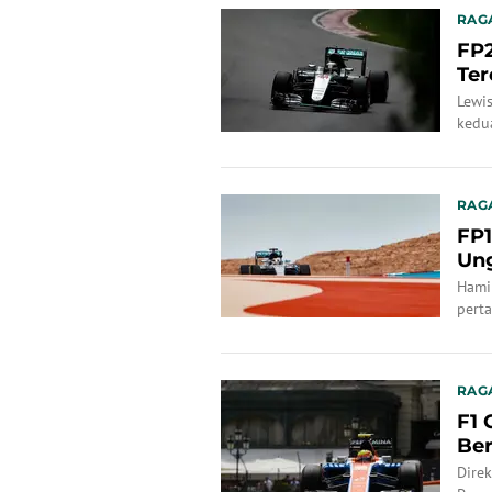
RAG
FP2
Ter
Lewis
kedu
lebih
RAG
FP1
Ung
Hami
pert
dan 
RAG
F1 
Ber
Dire