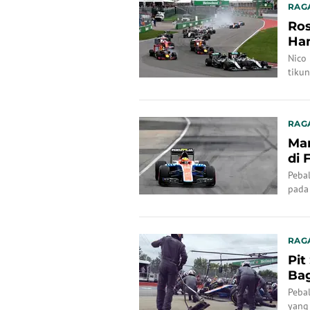
RAG
Ro
Ham
Nico 
tiku
RAG
Man
di 
Peba
pada
RAG
Pit
Bag
Pebal
yang