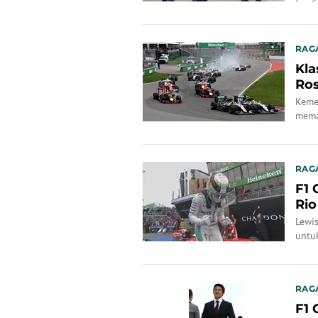
RAG
Kla
Ros
Keme
mema
Harya
RAG
F1 
Rio
Lewis
untu
Hary
RAG
F1 