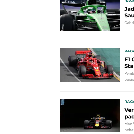
RAG
Jad
Sau
Ka
Gabri
RAG
F1 
Sta
Pemba
posis
RAG
Ver
pad
Max 
bebas