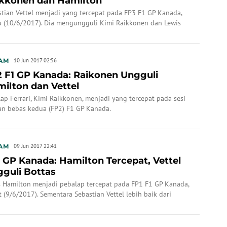
kkonen dan Hamilton
stian Vettel menjadi yang tercepat pada FP3 F1 GP Kanada,
u (10/6/2017). Dia mengungguli Kimi Raikkonen dan Lewis
lton.
AM
10 Jun 2017 02:56
 F1 GP Kanada: Raikonen Ungguli
ilton dan Vettel
ap Ferrari, Kimi Raikkonen, menjadi yang tercepat pada sesi
han bebas kedua (FP2) F1 GP Kanada.
AM
09 Jun 2017 22:41
 GP Kanada: Hamilton Tercepat, Vettel
guli Bottas
s Hamilton menjadi pebalap tercepat pada FP1 F1 GP Kanada,
 (9/6/2017). Sementara Sebastian Vettel lebih baik dari
eri Bottas.