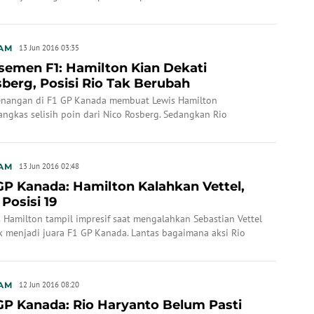
AM
13 Jun 2016 03:35
semen F1: Hamilton Kian Dekati
berg, Posisi Rio Tak Berubah
nangan di F1 GP Kanada membuat Lewis Hamilton
ngkas selisih poin dari Nico Rosberg. Sedangkan Rio
nto tetap di posisi buncit.
AM
13 Jun 2016 02:48
GP Kanada: Hamilton Kalahkan Vettel,
 Posisi 19
 Hamilton tampil impresif saat mengalahkan Sebastian Vettel
k menjadi juara F1 GP Kanada. Lantas bagaimana aksi Rio
anto?
AM
12 Jun 2016 08:20
GP Kanada: Rio Haryanto Belum Pasti