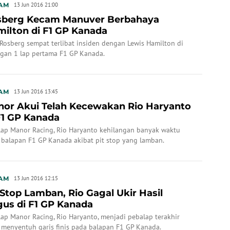
AM
13 Jun 2016 21:00
sberg Kecam Manuver Berbahaya
ilton di F1 GP Kanada
Rosberg sempat terlibat insiden dengan Lewis Hamilton di
ngan 1 lap pertama F1 GP Kanada.
AM
13 Jun 2016 13:45
or Akui Telah Kecewakan Rio Haryanto
F1 GP Kanada
lap Manor Racing, Rio Haryanto kehilangan banyak waktu
 balapan F1 GP Kanada akibat pit stop yang lamban.
AM
13 Jun 2016 12:15
 Stop Lamban, Rio Gagal Ukir Hasil
us di F1 GP Kanada
ap Manor Racing, Rio Haryanto, menjadi pebalap terakhir
 menyentuh garis finis pada balapan F1 GP Kanada.