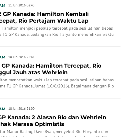
AM
11 Jun 2016 02:43
 GP Kanada: Hamilton Kembali
cepat, Rio Pertajam Waktu Lap
 Hamilton menjadi pebalap tercepat pada sesi latihan bebas
a F1 GP Kanada. Sedangkan Rio Haryanto menorehkan waktu
 baik.
AM
10 Jun 2016 22:41
 GP Kanada: Hamilton Tercepat, Rio
gul Jauh atas Wehrlein
lton mencatatkan waktu lap tercepat pada sesi latihan bebas
ama F1 GP Kanada, Jumat (10/6/2016). Bagaimana dengan Rio
Wehrlein?
AM
10 Jun 2016 21:00
GP Kanada: 2 Alasan Rio dan Wehrlein
hak Merasa Optimistis
ktur Manor Racing, Dave Ryan, menyebut Rio Haryanto dan