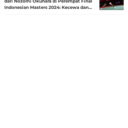
dari Nozomi Okuhara di Perempat Final
Indonesian Masters 2024: Kecewa dan
Malu
3 tahun lalu
Sedang Berlangsung, Link Live
Streaming Perempat Final Indonesia
Masters 2024: Dukung 8 Wakil Indonesia
3 tahun lalu
Hasil Lengkap 16 Besar Indonesia
Masters 2024: 8 Wakil Tuan Rumah
Tembus Perempat Final
3 tahun lalu
Hasil Indonesia Masters 2024: Gregoria
Mariska dan Bagas / Fikri Melenggang
ke Perempat Final
3 tahun lalu
Indonesia Masters 2024: Tantang Loh