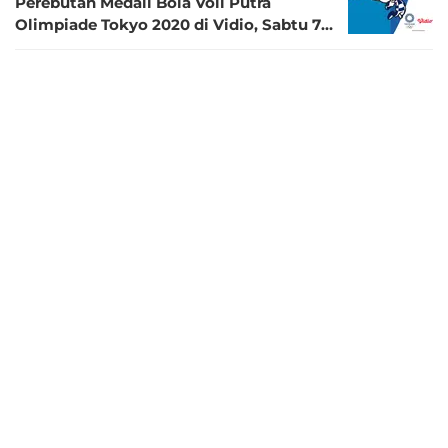
Perebutan Medali Bola Voli Putra
Olimpiade Tokyo 2020 di Vidio, Sabtu 7
Agustus 2021
5 tahun lalu
Jadwal dan Link Live Streaming Final
Lari 4x100 Olimpiade Tokyo 2020 di
Vidio, Jumat 6 Agustus
5 tahun lalu
Jadwal dan Link Live Streaming Cabor
Tinju Olimpiade Tokyo 2020 di Vidio,
Jumat 6 Agustus 2021
5 tahun lalu
Jadwal dan Link Live Streaming
Perebutan Perunggu Sepak Bola Putra
Olimpiade Tokyo 2020, Jumat 6 Agustus
di Vidio
5 tahun lalu
Data dan Fakta Menarik Jelang Duel