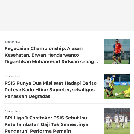
6 bulan lalu
Pegadaian Championship: Alasan
Kesehatan, Erwan Hendarwanto
Digantikan Muhammad Ridwan sebagai
Pelatih Garudayaksa FC
1 tahun lalu
PSIS Punya Dua Misi saat Hadapi Barito
Putera: Kado Hibur Suporter, sekaligus
Panaskan Degradasi
1 tahun lalu
BRI Liga 1: Caretaker PSIS Sebut Isu
Keterlambatan Gaji Tak Semestinya
Pengaruhi Performa Pemain