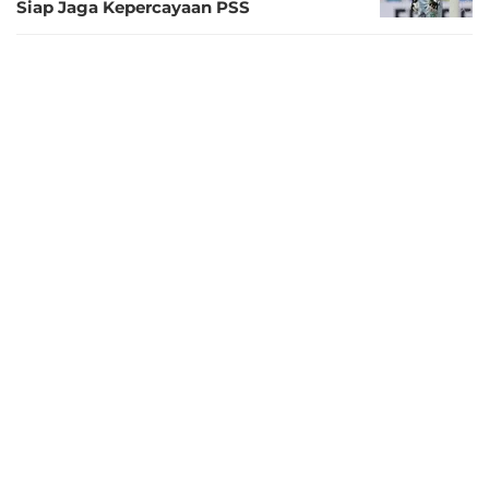
Siap Jaga Kepercayaan PSS
4 tahun lalu
Striker Timnas Indonesia U-23 Gabung
TC di Jakarta, Persik Tinggal Menunggu
Vava Yagalo dan Rohit Chand
4 tahun lalu
BRI Liga 1: Jarang Jadi Kiper Inti, Ridwan
Ingin Ubah Peruntungan di PSS Sleman
4 tahun lalu
SEA Games 2021: Aksi Muhammad
Ridwan bersama Timnas Indonesia U-23,
Buah Kesabaran Sang Penyerang Muda
4 tahun lalu
Gol Debut Ridwandowski Timnas