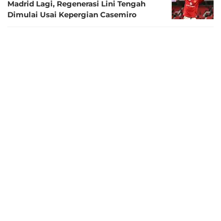
Madrid Lagi, Regenerasi Lini Tengah
Dimulai Usai Kepergian Casemiro
5 bulan lalu
Liverpool dan Chelsea Bersaing untuk
Gelandang Real Madrid Senilai Rp984
Miliar
5 bulan lalu
Real Madrid Siap Jual Eduardo
Camavinga, Liverpool di Baris Terdepan
5 bulan lalu
Real Madrid Jual Murah Eduardo
Camavinga, MU Tertarik Memboyongnya
6 bulan lalu