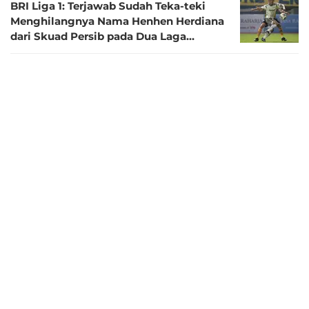
BRI Liga 1: Terjawab Sudah Teka-teki
Menghilangnya Nama Henhen Herdiana
dari Skuad Persib pada Dua Laga
Terkahir
4 tahun lalu
BRI Liga 1: Raya Syukur Henhen
Herdiana, Persib Tanpa Kekalahan pada
Sebelas Laga
4 tahun lalu
5 Pemain Lokal Paling Ciamik pada
Putaran Pertama BRI Liga 1: Kiper Muda
Pencuri Perhatian hingga Winger
Terlupakan
4 tahun lalu
Henhen Siap Bela Persib meski BRI Liga
1 Menggunakan Format Bubble dan
Tanpa Penonton