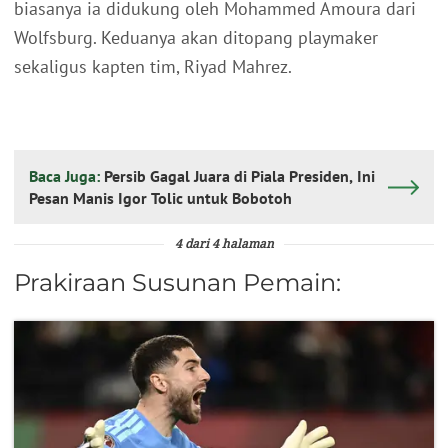
biasanya ia didukung oleh Mohammed Amoura dari
Wolfsburg. Keduanya akan ditopang playmaker
sekaligus kapten tim, Riyad Mahrez.
Baca Juga:
Persib Gagal Juara di Piala Presiden, Ini
Pesan Manis Igor Tolic untuk Bobotoh
4 dari 4 halaman
Prakiraan Susunan Pemain: