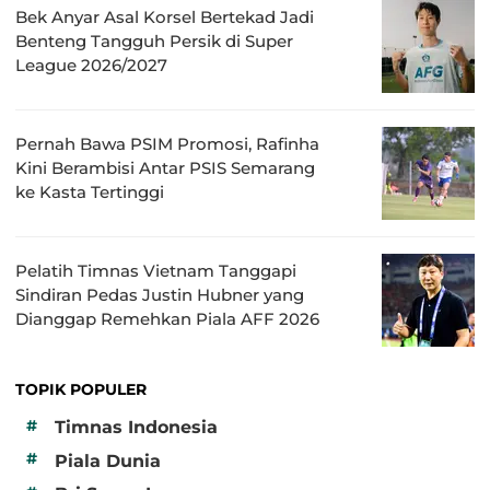
Bek Anyar Asal Korsel Bertekad Jadi
Benteng Tangguh Persik di Super
League 2026/2027
Pernah Bawa PSIM Promosi, Rafinha
Kini Berambisi Antar PSIS Semarang
ke Kasta Tertinggi
Pelatih Timnas Vietnam Tanggapi
Sindiran Pedas Justin Hubner yang
Dianggap Remehkan Piala AFF 2026
TOPIK POPULER
#
Timnas Indonesia
#
Piala Dunia