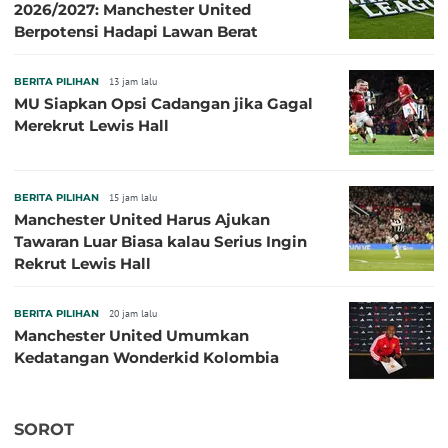
2026/2027: Manchester United
Berpotensi Hadapi Lawan Berat
BERITA PILIHAN
13 jam lalu
MU Siapkan Opsi Cadangan jika Gagal
Merekrut Lewis Hall
BERITA PILIHAN
15 jam lalu
Manchester United Harus Ajukan
Tawaran Luar Biasa kalau Serius Ingin
Rekrut Lewis Hall
BERITA PILIHAN
20 jam lalu
Manchester United Umumkan
Kedatangan Wonderkid Kolombia
SOROT