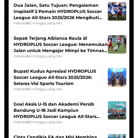
Dua Jalan, Satu Tujuan: Pengalaman
Inspiratif 2 Pemain HYDROPLUS Soccer
League All-Stars 2025/2026 Mengikuti
Seleksi Timnas Indonesia Putri
Indonesia
3 minggu yang lalu
Sepak Terjang Albianca Raula di
HYDROPLUS Soccer League: Menemukan
Jalan untuk Mengejar Mimpi ke Timnas
Indonesia Putri
Indonesia
3 minggu yang lalu
Bupati Kudus Apresiasi HYDROPLUS
Soccer League All-Stars 2025/2026:
Selaras Visi Sports Tourism
Indonesia
3 minggu yang lalu
Goal Aksis U-15 dan Akademi Persib
Bandung U-18 Jadi Kampiun
HYDROPLUS Soccer League All-Stars
2025/2026
Indonesia
3 minggu yang lalu
Cipta Cendikia FA dan Misi Membina