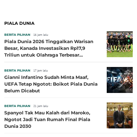
PIALA DUNIA
BERITA PILIHAN
16 jam lalu
Piala Dunia 2026 Tinggalkan Warisan
Besar, Kanada Investasikan Rp17,9
Triliun untuk Olahraga Terbesar
Sepanjang Sejarah
BERITA PILIHAN
17 jam lalu
Gianni Infantino Sudah Minta Maaf,
UEFA Tetap Ngotot: Boikot Piala Dunia
Belum Dicabut
BERITA PILIHAN
21 jam lalu
Spanyol Tak Mau Kalah dari Maroko,
Ngotot Jadi Tuan Rumah Final Piala
Dunia 2030