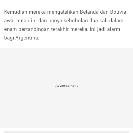
Kemudian mereka mengalahkan Belanda dan Bolivia
awal bulan ini dan hanya kebobolan dua kali dalam
enam pertandingan terakhir mereka. Ini jadi alarm
bagi Argentina.
Advertisement