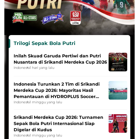
Trilogi Sepak Bola Putri
Inilah Skuad Garuda Pertiwi dan Putri
Nusantara di Srikandi Merdeka Cup 2026
Indonesia
1 hari yang lalu
Indonesia Turunkan 2 Tim di Srikandi
Merdeka Cup 2026: Mayoritas Hasil
Pemantauan di HYDROPLUS Soccer
League
Indonesia
1 minggu yang lalu
Srikandi Merdeka Cup 2026: Turnamen
Sepak Bola Putri Internasional Siap
Digelar di Kudus
Indonesia
1 minggu yang lalu