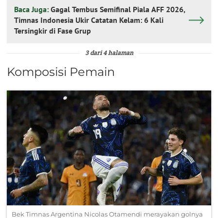
Baca Juga:
Gagal Tembus Semifinal Piala AFF 2026,
Timnas Indonesia Ukir Catatan Kelam: 6 Kali
Tersingkir di Fase Grup
3 dari 4 halaman
Komposisi Pemain
Bek Timnas Argentina Nicolas Otamendi merayakan golnya