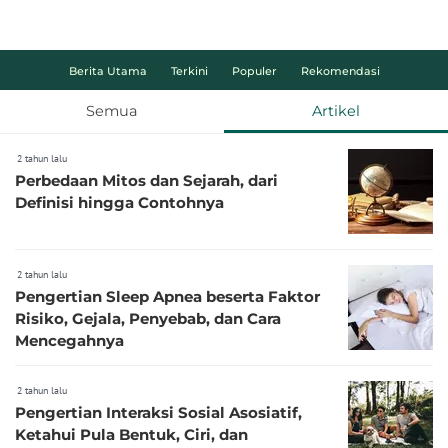
Berita Utama
Terkini
Populer
Rekomendasi
Semua
Artikel
2 tahun lalu
Perbedaan Mitos dan Sejarah, dari
Definisi hingga Contohnya
2 tahun lalu
Pengertian Sleep Apnea beserta Faktor
Risiko, Gejala, Penyebab, dan Cara
Mencegahnya
2 tahun lalu
Pengertian Interaksi Sosial Asosiatif,
Ketahui Pula Bentuk, Ciri, dan