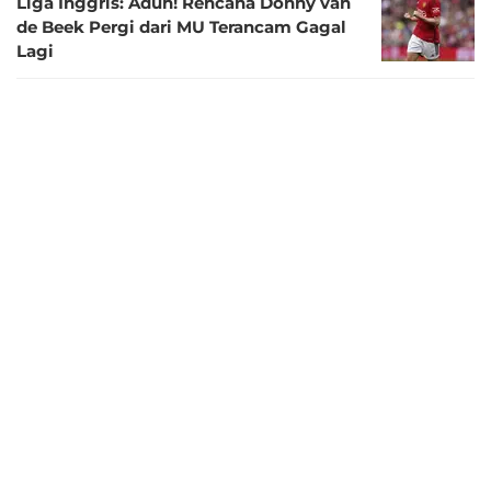
Liga Inggris: Aduh! Rencana Donny van
de Beek Pergi dari MU Terancam Gagal
Lagi
3 tahun lalu
Galatasaray Menanti MU Lepas Donny
van de Beek
3 tahun lalu
Liga Italia: Juventus Berencana Merekrut
Jadon Sancho dan Van de Beek dari MU
3 tahun lalu
Liga Inggris: Donny van de Beek Akan
Tinggalkan MU pada Januari 2024!