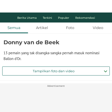
Berita Utama
Terkini
Populer
Rekomendasi
Semua
Artikel
Foto
Video
Donny van de Beek
13 pemain yang tak disangka-sangka pernah masuk nominasi
Ballon d'Or.
Tampilkan foto dan video
Advertisement