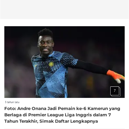
7
3 tahun lalu
Foto: Andre Onana Jadi Pemain ke-6 Kamerun yang
Berlaga di Premier League Liga Inggris dalam 7
Tahun Terakhir, Simak Daftar Lengkapnya