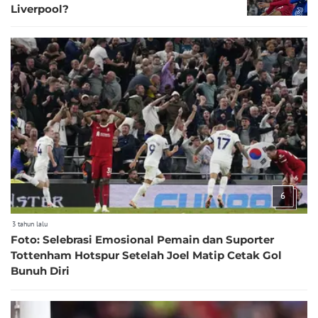
Liverpool?
6
3 tahun lalu
Foto: Selebrasi Emosional Pemain dan Suporter
Tottenham Hotspur Setelah Joel Matip Cetak Gol
Bunuh Diri