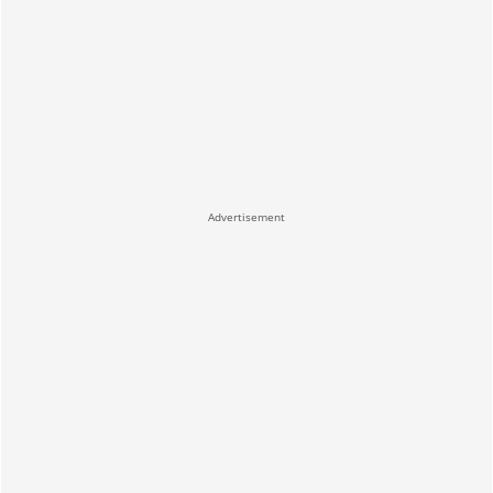
Advertisement