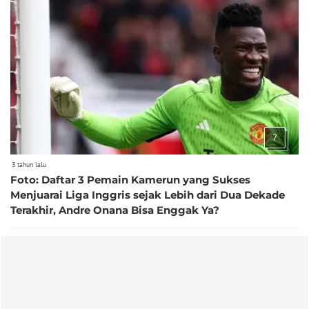
7
3 tahun lalu
Foto: Daftar 3 Pemain Kamerun yang Sukses
Menjuarai Liga Inggris sejak Lebih dari Dua Dekade
Terakhir, Andre Onana Bisa Enggak Ya?