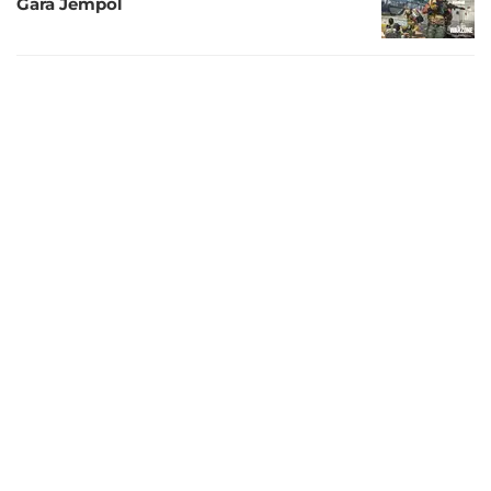
Gara Jempol
6 tahun lalu
Jadwal Live Streaming Main Bareng Call
of Duty: Black Ops Cold War Bersama
Pokopow, Rabu 18 November 2020
6 tahun lalu
Ultah Pertama, Call of Duty Mobile
Sanggup Meraup Pendapatan Rp7,68
Triliun
6 tahun lalu
Penanda Setahun Berkiprah, Musim Baru
Call of Duty Mobile Masih Misteri
6 tahun lalu
Tim Esports David Beckham Melantai di