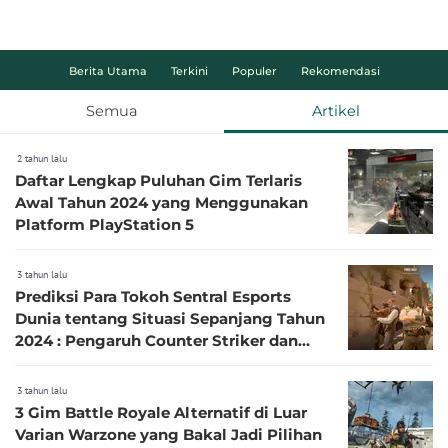
Berita Utama
Terkini
Populer
Rekomendasi
Semua
Artikel
2 tahun lalu
Daftar Lengkap Puluhan Gim Terlaris
Awal Tahun 2024 yang Menggunakan
Platform PlayStation 5
3 tahun lalu
Prediksi Para Tokoh Sentral Esports
Dunia tentang Situasi Sepanjang Tahun
2024 : Pengaruh Counter Striker dan
Fortnite
3 tahun lalu
3 Gim Battle Royale Alternatif di Luar
Varian Warzone yang Bakal Jadi Pilihan