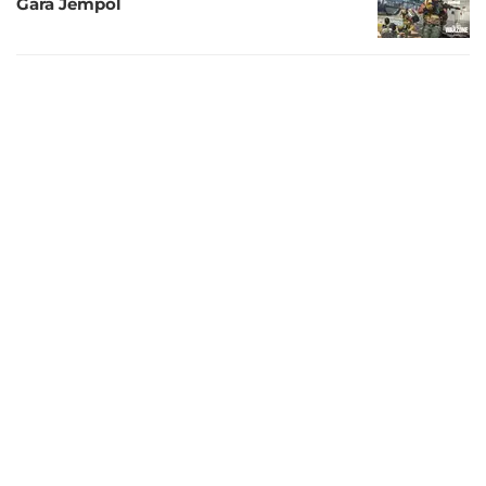
Gara Jempol
6 tahun lalu
Jadwal Live Streaming Main Bareng Call
of Duty: Black Ops Cold War Bersama
Pokopow, Rabu 18 November 2020
6 tahun lalu
Ultah Pertama, Call of Duty Mobile
Sanggup Meraup Pendapatan Rp7,68
Triliun
6 tahun lalu
Penanda Setahun Berkiprah, Musim Baru
Call of Duty Mobile Masih Misteri
6 tahun lalu
Tim Esports David Beckham Melantai di