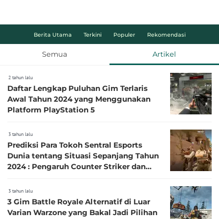
Berita Utama
Terkini
Populer
Rekomendasi
Semua
Artikel
2 tahun lalu
Daftar Lengkap Puluhan Gim Terlaris
Awal Tahun 2024 yang Menggunakan
Platform PlayStation 5
3 tahun lalu
Prediksi Para Tokoh Sentral Esports
Dunia tentang Situasi Sepanjang Tahun
2024 : Pengaruh Counter Striker dan
Fortnite
3 tahun lalu
3 Gim Battle Royale Alternatif di Luar
Varian Warzone yang Bakal Jadi Pilihan