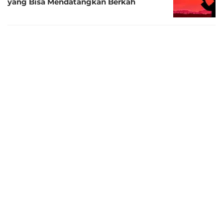
yang Bisa Mendatangkan Berkah
3 tahun lalu
Bacan Doa Hari Jumat agar Dipenuhi
Berkah
3 tahun lalu
Bacaan Zikir Pagi Pembuka Pintu
Rezeki yang Penuh Berkah
3 tahun lalu
30 Kata-Kata Ucapan Semoga Tuhan
Selalu Memberi Berkah
3 tahun lalu
Doa Rasulullah pada Jumat Pagi,