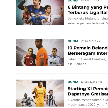
DUNIA
19 Mei 2025 09:15
6 Bintang yang P
Terburuk Liga Ita
Asal Brasil
Banyak eks bintang di Lig
sebagai pemain terburuk. S
DUNIA
29 Jan 2025 15:30
10 Pemain Beland
Berseragam Inter
Dumfries
Sebelum Denzel Dumfries, 
asal Belanda.
DUNIA
12 Des 2024 17:45
Starting XI Pema
Dapatnya Gratisan
sampai Paul Pogb.
Juventus mendapatkan dua 
musim panas 2022, yaitu Pa