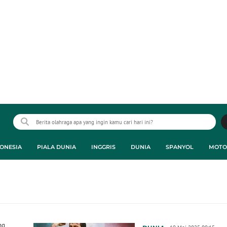
ONESIA
PIALA DUNIA
INGGRIS
DUNIA
SPANYOL
MOTO
ng