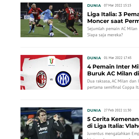
DUNIA
07 Mar 2022 15:15
Liga Italia: 3 Pem
Moncer saat Perm
Sejumlah pemain AC Milan b
Siapa saja mereka?
DUNIA
01 Mar 2022 17:45
4 Pemain Inter Mi
Buruk AC Milan di
Ledakan H...
Dua raksasa, AC Milan dan I
pertama semifinal Coppa It
Rabu (2/3/2022) dini hari 
DUNIA
27 Feb 2022 11:30
5 Cerita Kemenan
di Liga Italia: Vl
Baru ...
Juventus mengalahkan Empo