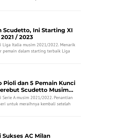
Scudetto, Ini Starting XI
a 2021 / 2023
i Liga Italia musim 2021/2022. Menarik
r pemain dalam starting terbaik Liga
no Pioli dan 5 Pemain Kunci
Merebut Scudetto Musim
ai Serie A musim 2021/2022. Penantian
eri untuk meraihnya kembali setelah
ci Sukses AC Milan