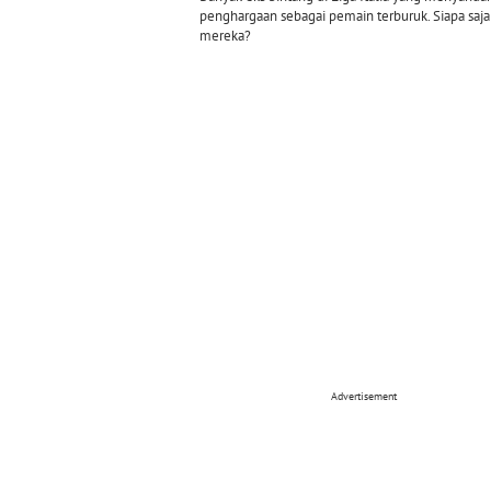
penghargaan sebagai pemain terburuk. Siapa saja
mereka?
Advertisement