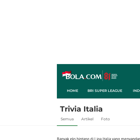
HOME
BRI SUPER LEAGUE
IND
Trivia Italia
Semua
Artikel
Foto
Banyak eks bintang di Liga Italia yang menyanda