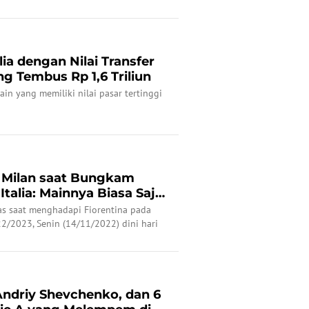
an pemain-pemain gratisan.
lia dengan Nilai Transfer
g Tembus Rp 1,6 Triliun
ain yang memiliki nilai pasar tertinggi
 Milan saat Bungkam
 Italia: Mainnya Biasa Saja,
ras saat menghadapi Fiorentina pada
22/2023, Senin (14/11/2022) dini hari
a pemainnya?
ndriy Shevchenko, dan 6