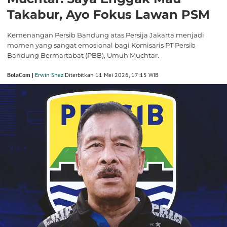
Takabur, Ayo Fokus Lawan PSM
Kemenangan Persib Bandung atas Persija Jakarta menjadi
momen yang sangat emosional bagi Komisaris PT Persib
Bandung Bermartabat (PBB), Umuh Muchtar.
BolaCom |
Erwin Snaz
Diterbitkan 11 Mei 2026, 17:15 WIB