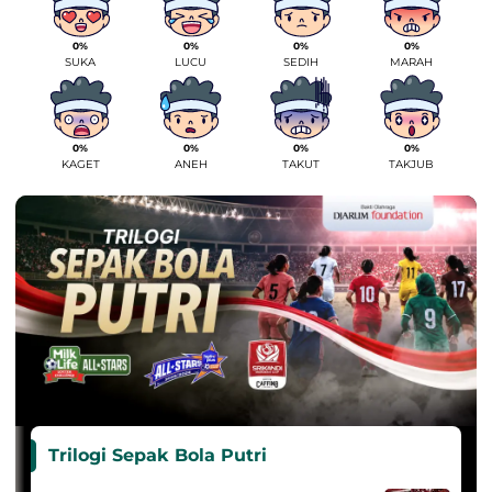
0%
0%
0%
0%
SUKA
LUCU
SEDIH
MARAH
0%
0%
0%
0%
KAGET
ANEH
TAKUT
TAKJUB
Trilogi Sepak Bola Putri