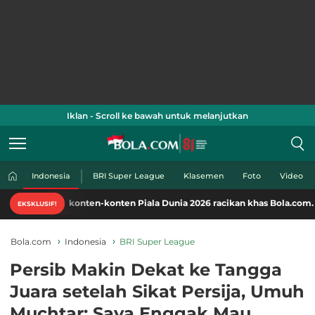
Iklan - Scroll ke bawah untuk melanjutkan
Indonesia
BRI Super League
Klasemen
Foto
Video
 konten-konten Piala Dunia 2026 racikan khas Bola.com. Klik di sini!
EKSKLUSIF!
Bola.com
Indonesia
BRI Super League
Persib Makin Dekat ke Tangga
Juara setelah Sikat Persija, Umuh
Muchtar: Saya Enggak Mau