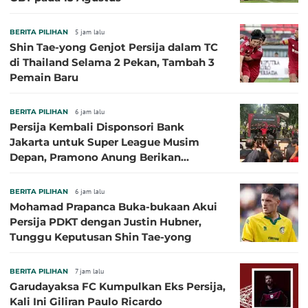
BERITA PILIHAN
5 jam lalu
Shin Tae-yong Genjot Persija dalam TC
di Thailand Selama 2 Pekan, Tambah 3
Pemain Baru
BERITA PILIHAN
6 jam lalu
Persija Kembali Disponsori Bank
Jakarta untuk Super League Musim
Depan, Pramono Anung Berikan
Penjelasan terkait Dukungan BUMD
BERITA PILIHAN
6 jam lalu
Mohamad Prapanca Buka-bukaan Akui
Persija PDKT dengan Justin Hubner,
Tunggu Keputusan Shin Tae-yong
BERITA PILIHAN
7 jam lalu
Garudayaksa FC Kumpulkan Eks Persija,
Kali Ini Giliran Paulo Ricardo