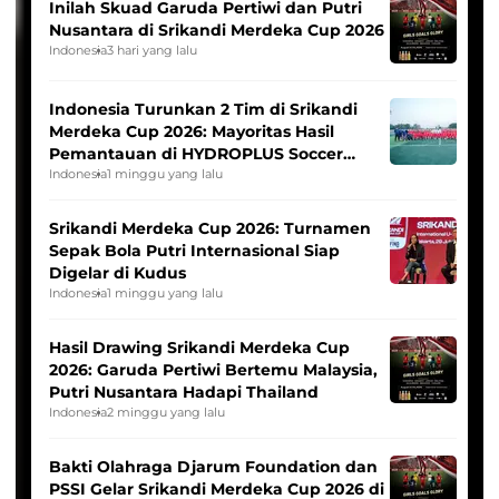
Inilah Skuad Garuda Pertiwi dan Putri
Nusantara di Srikandi Merdeka Cup 2026
Indonesia
3 hari yang lalu
Indonesia Turunkan 2 Tim di Srikandi
Merdeka Cup 2026: Mayoritas Hasil
Pemantauan di HYDROPLUS Soccer
League
Indonesia
1 minggu yang lalu
Srikandi Merdeka Cup 2026: Turnamen
Sepak Bola Putri Internasional Siap
Digelar di Kudus
Indonesia
1 minggu yang lalu
Hasil Drawing Srikandi Merdeka Cup
2026: Garuda Pertiwi Bertemu Malaysia,
Putri Nusantara Hadapi Thailand
Indonesia
2 minggu yang lalu
Bakti Olahraga Djarum Foundation dan
PSSI Gelar Srikandi Merdeka Cup 2026 di