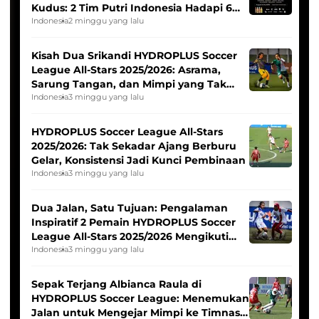
Kudus: 2 Tim Putri Indonesia Hadapi 6
Tim Asia
Indonesia
2 minggu yang lalu
Kisah Dua Srikandi HYDROPLUS Soccer
League All-Stars 2025/2026: Asrama,
Sarung Tangan, dan Mimpi yang Tak
Pernah Padam
Indonesia
3 minggu yang lalu
HYDROPLUS Soccer League All-Stars
2025/2026: Tak Sekadar Ajang Berburu
Gelar, Konsistensi Jadi Kunci Pembinaan
Indonesia
3 minggu yang lalu
Dua Jalan, Satu Tujuan: Pengalaman
Inspiratif 2 Pemain HYDROPLUS Soccer
League All-Stars 2025/2026 Mengikuti
Seleksi Timnas Indonesia Putri
Indonesia
3 minggu yang lalu
Sepak Terjang Albianca Raula di
HYDROPLUS Soccer League: Menemukan
Jalan untuk Mengejar Mimpi ke Timnas