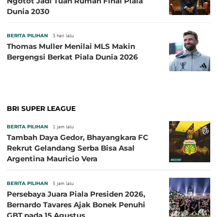
Ngotot Jadi Tuan Rumah Final Piala
Dunia 2030
BERITA PILIHAN
3 hari lalu
Thomas Muller Menilai MLS Makin
Bergengsi Berkat Piala Dunia 2026
BRI SUPER LEAGUE
BERITA PILIHAN
1 jam lalu
Tambah Daya Gedor, Bhayangkara FC
Rekrut Gelandang Serba Bisa Asal
Argentina Mauricio Vera
BERITA PILIHAN
5 jam lalu
Persebaya Juara Piala Presiden 2026,
Bernardo Tavares Ajak Bonek Penuhi
GBT pada 15 Agustus