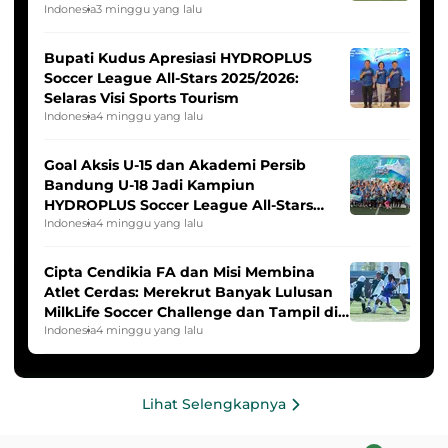
Indonesia Putri
Indonesia
3 minggu yang lalu
Bupati Kudus Apresiasi HYDROPLUS
Soccer League All-Stars 2025/2026:
Selaras Visi Sports Tourism
Indonesia
4 minggu yang lalu
Goal Aksis U-15 dan Akademi Persib
Bandung U-18 Jadi Kampiun
HYDROPLUS Soccer League All-Stars
2025/2026
Indonesia
4 minggu yang lalu
Cipta Cendikia FA dan Misi Membina
Atlet Cerdas: Merekrut Banyak Lulusan
MilkLife Soccer Challenge dan Tampil di
HYDROPLUS Soccer League
Indonesia
4 minggu yang lalu
Lihat Selengkapnya