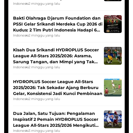
Indonesia
2 minggu yang lalu
Bakti Olahraga Djarum Foundation dan
PSSI Gelar Srikandi Merdeka Cup 2026 di
Kudus: 2 Tim Putri Indonesia Hadapi 6
Tim Asia
Indonesia
2 minggu yang lalu
Kisah Dua Srikandi HYDROPLUS Soccer
League All-Stars 2025/2026: Asrama,
Sarung Tangan, dan Mimpi yang Tak
Pernah Padam
Indonesia
2 minggu yang lalu
HYDROPLUS Soccer League All-Stars
2025/2026: Tak Sekadar Ajang Berburu
Gelar, Konsistensi Jadi Kunci Pembinaan
Indonesia
2 minggu yang lalu
Dua Jalan, Satu Tujuan: Pengalaman
Inspiratif 2 Pemain HYDROPLUS Soccer
League All-Stars 2025/2026 Mengikuti
Seleksi Timnas Indonesia Putri
Indonesia
3 minggu yang lalu