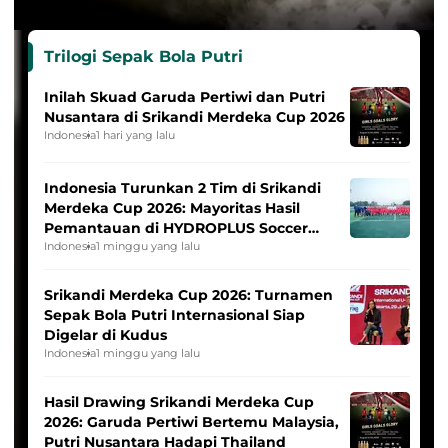
Trilogi Sepak Bola Putri
Inilah Skuad Garuda Pertiwi dan Putri
Nusantara di Srikandi Merdeka Cup 2026
Indonesia
1 hari yang lalu
Indonesia Turunkan 2 Tim di Srikandi
Merdeka Cup 2026: Mayoritas Hasil
Pemantauan di HYDROPLUS Soccer
League
Indonesia
1 minggu yang lalu
Srikandi Merdeka Cup 2026: Turnamen
Sepak Bola Putri Internasional Siap
Digelar di Kudus
Indonesia
1 minggu yang lalu
Hasil Drawing Srikandi Merdeka Cup
2026: Garuda Pertiwi Bertemu Malaysia,
Putri Nusantara Hadapi Thailand