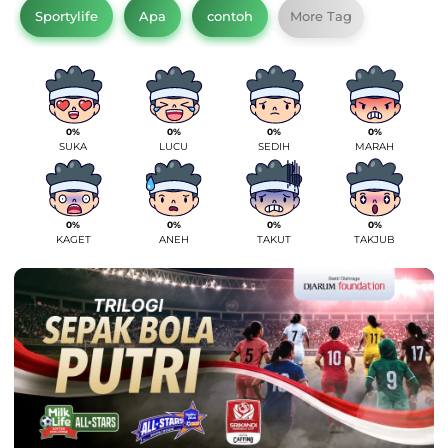
Sportylife
Apa
contoh
More Tag
0%
0%
0%
0%
SUKA
LUCU
SEDIH
MARAH
0%
0%
0%
0%
KAGET
ANEH
TAKUT
TAKJUB