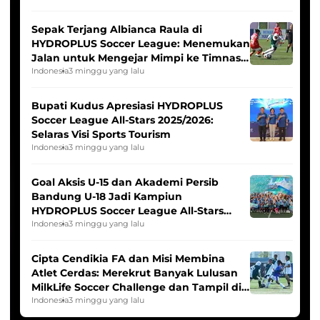
Sepak Terjang Albianca Raula di
HYDROPLUS Soccer League: Menemukan
Jalan untuk Mengejar Mimpi ke Timnas
Indonesia Putri
Indonesia
3 minggu yang lalu
Bupati Kudus Apresiasi HYDROPLUS
Soccer League All-Stars 2025/2026:
Selaras Visi Sports Tourism
Indonesia
3 minggu yang lalu
Goal Aksis U-15 dan Akademi Persib
Bandung U-18 Jadi Kampiun
HYDROPLUS Soccer League All-Stars
2025/2026
Indonesia
3 minggu yang lalu
Cipta Cendikia FA dan Misi Membina
Atlet Cerdas: Merekrut Banyak Lulusan
MilkLife Soccer Challenge dan Tampil di
HYDROPLUS Soccer League
Indonesia
3 minggu yang lalu